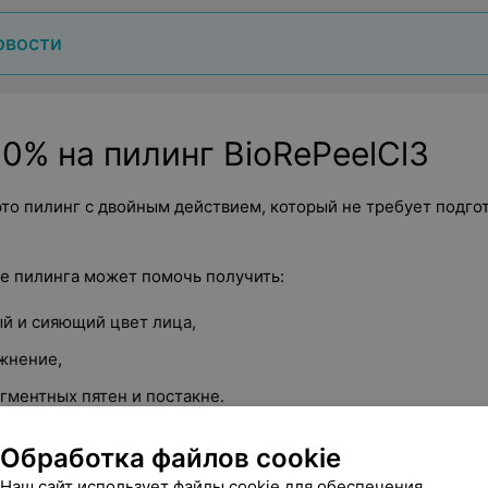
овости
0% на пилинг BioRePeelCl3
то пилинг с двойным действием, который не требует подго
е пилинга может помочь получить:
й и сияющий цвет лица,
жнение,
гментных пятен и постакне.
ому спектру действия Биорепил может подойти для пациен
Обработка файлов cookie
ольку может помочь справиться как с проблемами подростко
Наш сайт использует файлы cookie для обеспечения