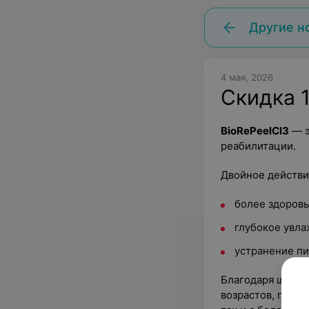
Другие н
4 мая, 2026
Скидка 1
BioRePeelCl3
— э
реабилитации.
Двойное действи
более здоровы
глубокое увла
устранение пи
Благодаря широк
возрастов, поск