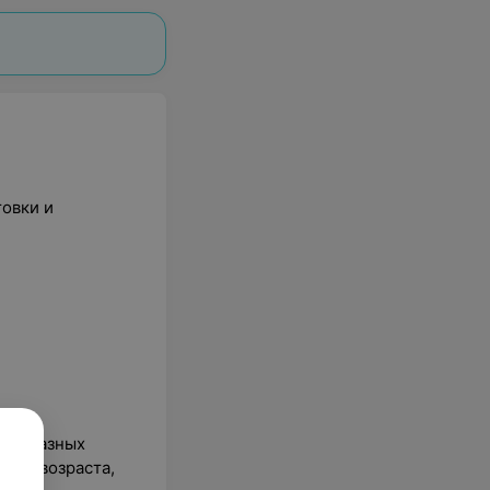
товки и
тов разных
вого возраста,