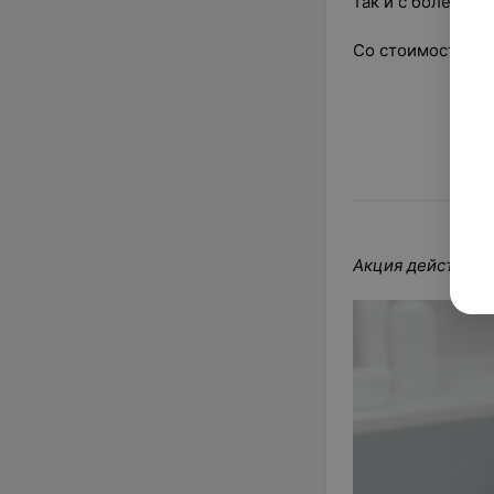
так и с более во
Со стоимостью у
Акция действует 