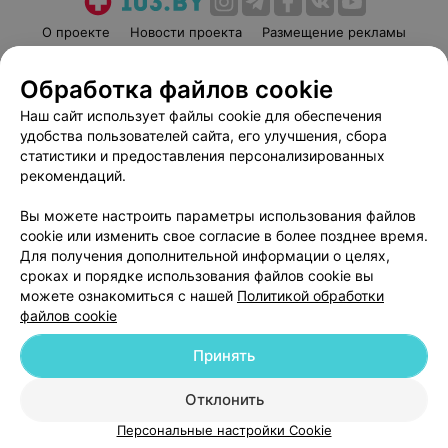
О проекте
Новости проекта
Размещение рекламы
Медицинский маркетинг
Публичный договор
Обработка файлов cookie
Пользовательское соглашение
Способы оплаты
Наш сайт использует файлы cookie для обеспечения
Вакансии
Партнеры
удобства пользователей сайта, его улучшения, сбора
Написать руководителю 103.by
статистики и предоставления персонализированных
Написать в поддержку
рекомендаций.
Персональные настройки cookie
Вы можете настроить параметры использования файлов
Обработка персональных данных
cookie или изменить свое согласие в более позднее время.
Для получения дополнительной информации о целях,
сроках и порядке использования файлов cookie вы
можете ознакомиться с нашей
Политикой обработки
файлов cookie
Принять
© 2026 ООО «Артокс Лаб», УНП 191700409
| 220012, Республика Беларусь,
г. Минск, улица Толбухина, 2, пом. 16 | help@103.by
Отклонить
Служба поддержки
+375 291212755
Персональные настройки Cookie