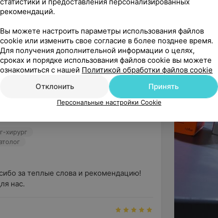
статистики и предоставления персонализированных
ься онлайн
Записаться онлайн
Записаться онлайн
рекомендаций.
Вы можете настроить параметры использования файлов
cookie или изменить свое согласие в более позднее время.
Все отзывы
Для получения дополнительной информации о целях,
сроках и порядке использования файлов cookie вы можете
ознакомиться с нашей
Политикой обработки файлов cookie
ндую
Отклонить
Принять
к, папиллом, бородавок)
ову Андрею Аркадьевичу , Шумной 
Персональные настройки Cookie
рации. 

ог-хирург
атолог
о уютное пространство, в котором нет
траторы встретят вас с улыбкой,
бором необходимой процедуры и
сибо за теплые слова и рекомендацию! 
асполагающая атмосфера, вежливый
ля нас.
ь время себе и настроиться на