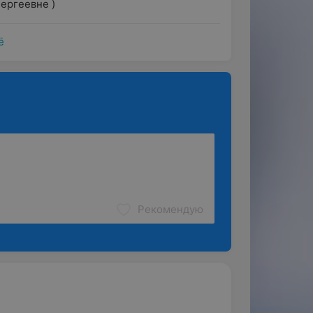
ергеевне )
ё
Рекомендую