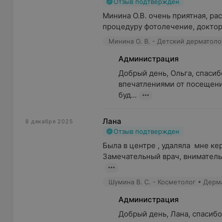
Отзыв подтвержден
Широкий спектр услуг
Минина О.В. очень приятная, ра
процедуру фотолечение, доктор 
Квалифицированная команда врачей-специалисто
Минина О. В. - Детский дерматоло
Современное оснащение
Администрация
Лицензионные и качественные средства
Добрый день, Ольга, спасибо
Строго соблюдение медицинского законодательс
впечатлениями от посещени
буд...
Гарантия полной конфиденциальности
Индивидуальный подход
Лана
8 декабря 2025
Отзыв подтвержден
Демократичная ценовая политика
Была в центре , удаляла  мне ке
Центр врачебной косметологии и дерматологии «М
Замечательный врач, внимательн
— это ваше здоровье!»
Шумина В. С. - Косметолог • Дерм
Администрация
Добрый день, Лана, спасибо 