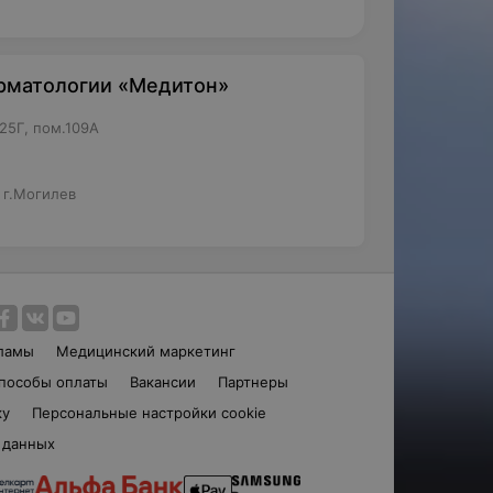
рматологии «Медитон»
25Г, пом.109А
 г.Могилев
ламы
Медицинский маркетинг
пособы оплаты
Вакансии
Партнеры
ку
Персональные настройки cookie
 данных