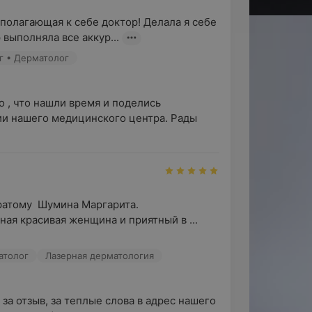
сполагающая к себе доктор! Делала я себе 
выполняла все аккур...
в
г • Дерматолог
 , что нашли время и поделись 
тва
и нашего медицинского центра. Рады 
ратому  Шумина Маргарита. 
едитон»: «Единственная красота жизни
ая красивая женщина и приятный в ...
атолог
Лазерная дерматология
за отзыв, за теплые слова в адрес нашего 