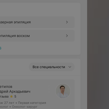
азерная эпиляция
епиляция воском
ё
Все специальности
етилов
дрей Аркадьевич
отзыва
5
аж 27 лет
•
Первая категория
колог • Онколог-хирург