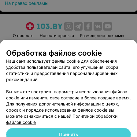
На правах рекламы
О проекте
Новости проекта
Размещение рекламы
Медицинский маркетинг
Публичный договор
Обработка файлов cookie
Пользовательское соглашение
Способы оплаты
Наш сайт использует файлы cookie для обеспечения
Вакансии
Партнеры
удобства пользователей сайта, его улучшения, сбора
Написать руководителю 103.by
статистики и предоставления персонализированных
Написать в поддержку
рекомендаций.
Персональные настройки cookie
Вы можете настроить параметры использования файлов
Обработка персональных данных
cookie или изменить свое согласие в более позднее время.
Для получения дополнительной информации о целях,
сроках и порядке использования файлов cookie вы
можете ознакомиться с нашей
Политикой обработки
файлов cookie
Принять