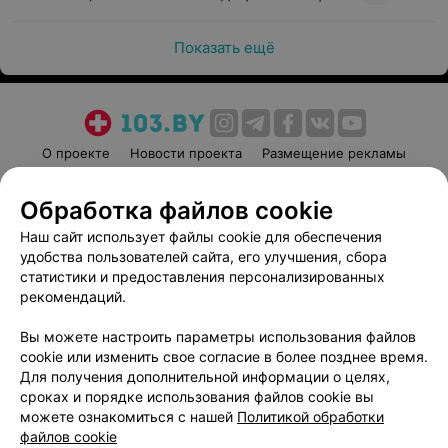
Показать ещё
О проекте
Новости проекта
Размещение рекламы
Медицинский маркетинг
Публичный договор
Обработка файлов cookie
Пользовательское соглашение
Способы оплаты
Наш сайт использует файлы cookie для обеспечения
Вакансии
Партнеры
удобства пользователей сайта, его улучшения, сбора
Написать руководителю 103.by
статистики и предоставления персонализированных
Написать в поддержку
рекомендаций.
Персональные настройки cookie
Вы можете настроить параметры использования файлов
Обработка персональных данных
cookie или изменить свое согласие в более позднее время.
Для получения дополнительной информации о целях,
сроках и порядке использования файлов cookie вы
можете ознакомиться с нашей
Политикой обработки
файлов cookie