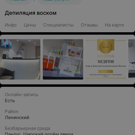
Депиляция воском
Инфо
Цены
Специалисты
Отзывы
На карте
Онлайн-запись
Есть
Район
Ленинский
Безбарьерная среда
Пандус
,
Широкий проём двери