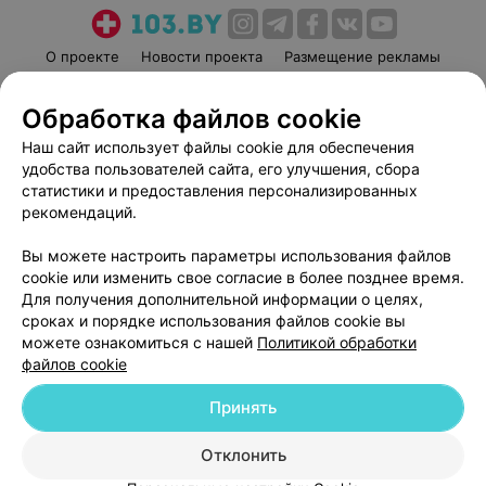
О проекте
Новости проекта
Размещение рекламы
Медицинский маркетинг
Публичный договор
Обработка файлов cookie
Пользовательское соглашение
Способы оплаты
Наш сайт использует файлы cookie для обеспечения
Вакансии
Партнеры
удобства пользователей сайта, его улучшения, сбора
Написать руководителю 103.by
статистики и предоставления персонализированных
Написать в поддержку
рекомендаций.
Персональные настройки cookie
Вы можете настроить параметры использования файлов
Обработка персональных данных
cookie или изменить свое согласие в более позднее время.
Для получения дополнительной информации о целях,
сроках и порядке использования файлов cookie вы
можете ознакомиться с нашей
Политикой обработки
файлов cookie
Принять
© 2026 ООО «Артокс Лаб», УНП 191700409
| 220012, Республика Беларусь,
г. Минск, улица Толбухина, 2, пом. 16 | help@103.by
Отклонить
Служба поддержки
+375 291212755