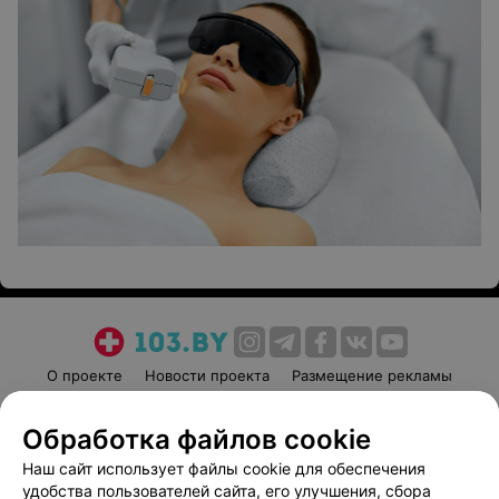
О проекте
Новости проекта
Размещение рекламы
Медицинский маркетинг
Публичный договор
Обработка файлов cookie
Пользовательское соглашение
Способы оплаты
Наш сайт использует файлы cookie для обеспечения
Вакансии
Партнеры
удобства пользователей сайта, его улучшения, сбора