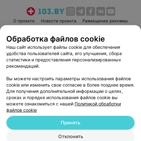
О проекте
Новости проекта
Размещение рекламы
Медицинский маркетинг
Публичный договор
Обработка файлов cookie
Пользовательское соглашение
Способы оплаты
Наш сайт использует файлы cookie для обеспечения
Вакансии
Партнеры
удобства пользователей сайта, его улучшения, сбора
Написать руководителю 103.by
статистики и предоставления персонализированных
Написать в поддержку
рекомендаций.
Персональные настройки cookie
Вы можете настроить параметры использования файлов
Обработка персональных данных
cookie или изменить свое согласие в более позднее время.
Для получения дополнительной информации о целях,
сроках и порядке использования файлов cookie вы
можете ознакомиться с нашей
Политикой обработки
файлов cookie
Принять
© 2026 ООО «Артокс Лаб», УНП 191700409
| 220012, Республика Беларусь,
г. Минск, улица Толбухина, 2, пом. 16 | help@103.by
Отклонить