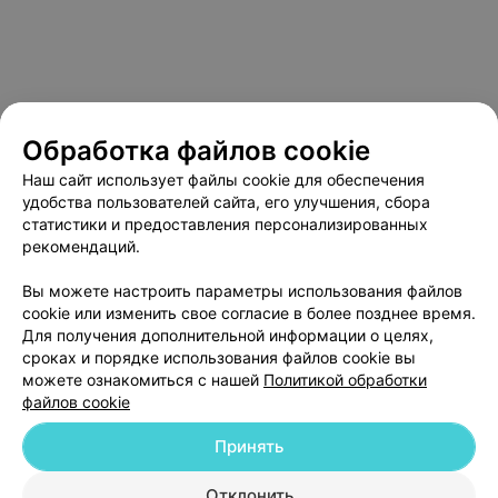
Обработка файлов cookie
Наш сайт использует файлы cookie для обеспечения
удобства пользователей сайта, его улучшения, сбора
статистики и предоставления персонализированных
рекомендаций.
О проекте
Новости проекта
Размещение рекламы
Вы можете настроить параметры использования файлов
Медицинский маркетинг
Публичный договор
cookie или изменить свое согласие в более позднее время.
Для получения дополнительной информации о целях,
Пользовательское соглашение
Способы оплаты
сроках и порядке использования файлов cookie вы
Вакансии
Партнеры
можете ознакомиться с нашей
Политикой обработки
файлов cookie
Написать руководителю 103.by
Написать в поддержку
Принять
Персональные настройки cookie
Отклонить
Обработка персональных данных