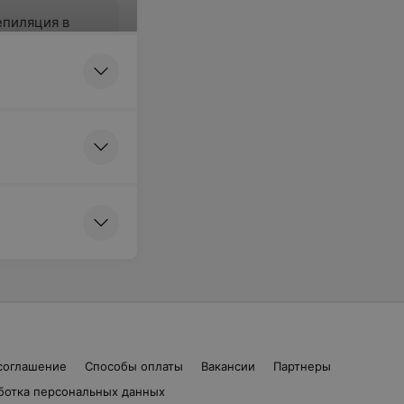
епиляция в
лени (или бедер)
ться онлайн
епиляция
оверхности
етки у мужчин
ться онлайн
соглашение
Способы оплаты
Вакансии
Партнеры
ботка персональных данных