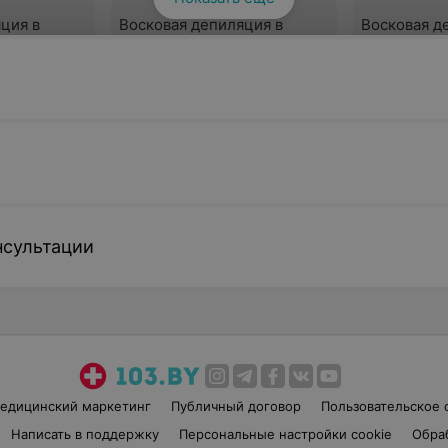
ция в
Восковая депиляция в
Восковая д
или
области предплечья и
области го
плеча
30 руб.
32 руб.
онлайн
Записаться онлайн
Записа
ция в
Восковая депиляция ноги
Восковая д
полностью
передней п
нсультации
грудной кл
50 руб.
45 руб.
онлайн
Записаться онлайн
Записа
едицинский маркетинг
Публичный договор
Пользовательское 
яция задней
Восковая депиляция
удной
область живота у мужчин
Написать в поддержку
Персональные настройки cookie
Обра