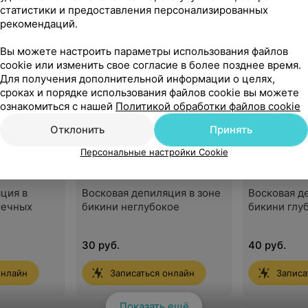
статистики и предоставления персонализированных
зонам
рекомендаций.
Вы можете настроить параметры использования файлов
cookie или изменить свое согласие в более позднее время.
ция в
Восковая депиляция в
Восковая д
Для получения дополнительной информации о целях,
 губы
области подбородка
области щё
сроках и порядке использования файлов cookie вы можете
ознакомиться с нашей
Политикой обработки файлов cookie
11 руб.
11 руб.
Отклонить
Принять
онлайн
Записаться онлайн
Записа
Персональные настройки Cookie
ция в
Восковая депиляция в зоне
Восковая д
шечных
бикини неглубокое
бикини глу
30 руб.
40 руб.
онлайн
Записаться онлайн
Записа
Показать ещё