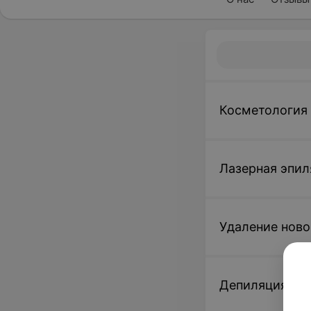
Косметология
Лазерная эпил
Удаление нов
Депиляция во