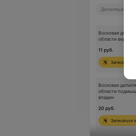
Депиляция по 
Восковая депиля
области верхней
11 руб.
Записаться 
Восковая депиля
области подмы
впадин
20 руб.
Записаться 