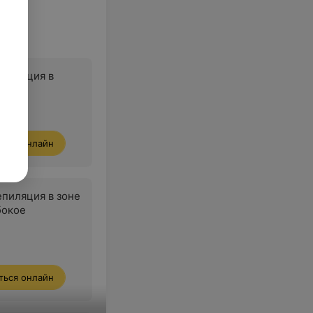
епиляция в
к
ться онлайн
епиляция в зоне
бокое
ться онлайн