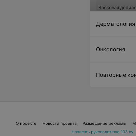
Восковая депиля
области плеча (
предплечья)
Дерматология
18 руб.
Записаться 
Онкология
Восковая депиля
области ягодиц
Повторные ко
23 руб.
Записаться 
О проекте
Новости проекта
Размещение рекламы
М
Восковая депил
поверхности гр
Написать руководителю 103.by