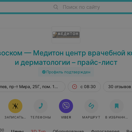
Поиск по сайту
воском — Медитон центр врачебной к
и дерматологии – прайс-лист
Профиль подтвержден
лев, пр-т Мира, 25Г, пом. 109А
с 08:30
30 отзывов
ЗАПИСАТЬСЯ ОНЛАЙН
ТЕЛЕФОНЫ
VIBER
МАРШРУТ
В ИЗБРАННОЕ
30
Цены
3D Тур
Оборудование
Фотогалерея
Ви