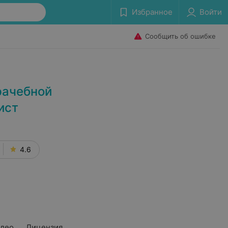
Избранное
Войти
Сообщить об ошибке
рачебной
ист
4.6
део
Лицензия