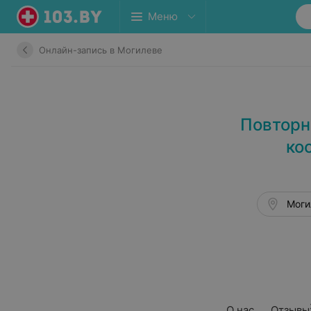
Меню
Онлайн-запись в Могилеве
Повторн
ко
Моги
О нас
Отзывы