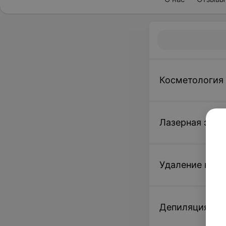
Косметология
Лазерная эпил
Удаление нов
Депиляция во