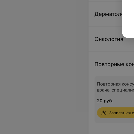
Дерматология
Онкология
Повторные ко
Повторная конс
врача-специали
20 руб.
Записаться 