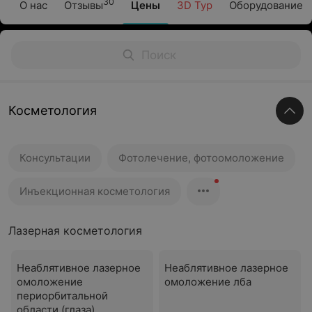
30
О нас
Отзывы
Цены
3D Тур
Оборудование
Косметология
Консультации
Фотолечение, фотоомоложение
Инъекционная косметология
Лазерная косметология
Неаблятивное лазерное
Неаблятивное лазерное
омоложение
омоложение лба
периорбитальной
области (глаза)