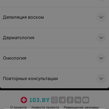
119,90 руб.
159,90 руб.
Депиляция воском
Записаться онлайн
Записаться онлайн
Лазерная коррекция
Лазерное удаление
рубцов, шрамов
перманента бровей
Дерматология
22,90 руб.
61 руб.
Записаться онлайн
Записаться онлайн
Онкология
Повторные консультации
О проекте
Новости проекта
Размещение рекламы