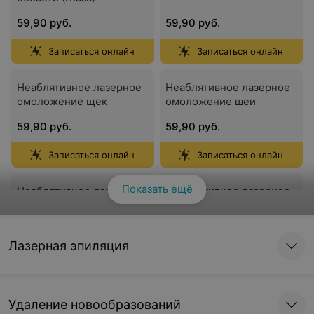
59,90 руб.
59,90 руб.
Записаться онлайн
Записаться онлайн
Неаблятивное лазерное
Неаблятивное лазерное
омоложение щек
омоложение шеи
59,90 руб.
59,90 руб.
Записаться онлайн
Записаться онлайн
Показать ещё
Неаблятивное лазерное
Смотреть все
Неаблятивное лазерное
омоложение подбородка
омоложение декольте
59,90 руб.
89,90 руб.
Лазерная эпиляция
Записаться онлайн
Записаться онлайн
Неаблятивное лазерное
Неаблятивное лазерное
Удаление новообразований
омоложение лица
омоложение лица и шеи